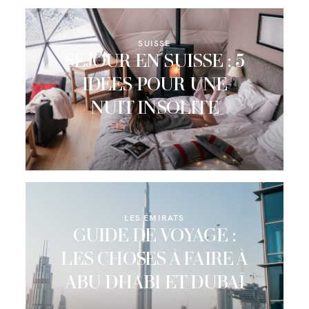
SUISSE
SÉJOUR EN SUISSE : 5
IDÉES POUR UNE
NUIT INSOLITE
LES ÉMIRATS
GUIDE DE VOYAGE :
LES CHOSES À FAIRE À
ABU DHABI ET DUBAÏ