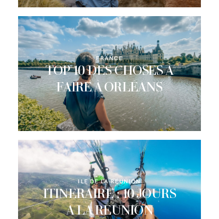
CONTACT
FRANCE
TOP 10 DES CHOSES À
FAIRE À ORLÉANS
ILE DE LA RÉUNION
ITINERAIRE : 10 JOURS
A LA REUNION