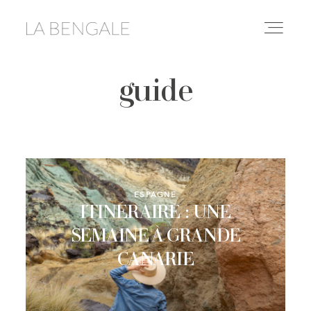
guide
DESTINATIONS
LIFESTYLE
LE YOGA
ESPAGNE
ITINÉRAIRE : UNE
CONSEILS & ASTUCES
SEMAINE À GRANDE
CANARIE
À PROPOS