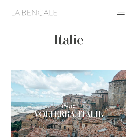
Italie
DESTINATIONS
LIFESTYLE
LE YOGA
CONSEILS & ASTUCES
ITALIE
VOLTERRA, ITALIE
À PROPOS