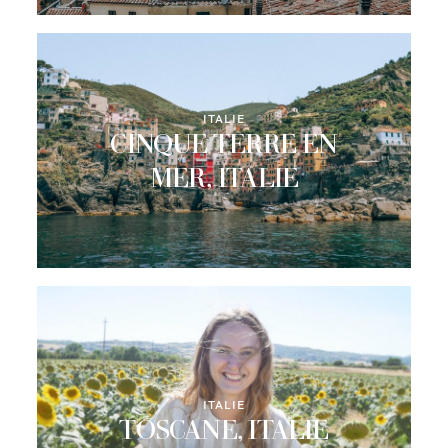
CONTACT
ITALIE
CINQUE TERRE EN
MER, ITALIE
ITALIE
TOSCANE, ITALIE