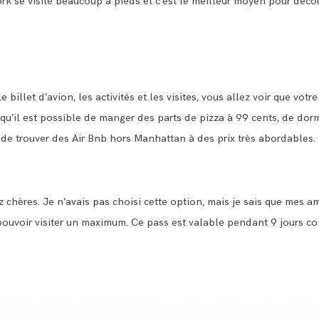
k se visite beaucoup à pieds et c’est le meilleur moyen pour découvr
 billet d’avion, les activités et les visites, vous allez voir que vo
 qu’il est possible de manger des parts de pizza à 99 cents, de do
 de trouver des Air Bnb hors Manhattan à des prix très abordables.
z chères. Je n’avais pas choisi cette option, mais je sais que mes a
ouvoir visiter un maximum. Ce pass est valable pendant 9 jours con