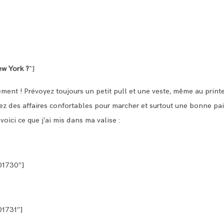
ew York ?
“]
nt ! Prévoyez toujours un petit pull et une veste, même au printemp
oyez des affaires confortables pour marcher et surtout une bonne pai
 voici ce que j’ai mis dans ma valise :
01730″]
01731″]