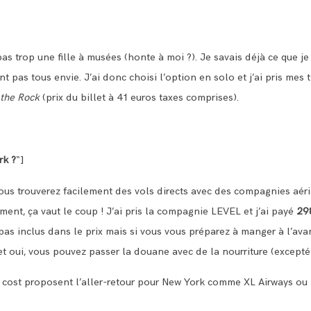
pas trop une fille à musées (honte à moi ?). Je savais déjà ce que j
ent pas tous envie. J’ai donc choisi l’option en solo et j’ai pris mes
 the Rock
(prix du billet à 41 euros taxes comprises).
rk ?
“]
ous trouverez facilement des vols directs avec des compagnies aéri
nt, ça vaut le coup ! J’ai pris la compagnie LEVEL et j’ai payé
298
 pas inclus dans le prix mais si vous vous préparez à manger à l’ava
et oui, vous pouvez passer la douane avec de la nourriture (excepté
cost proposent l’aller-retour pour New York comme XL Airways ou 