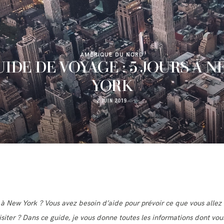
AMÉRIQUE DU NORD
IDE DE VOYAGE : 5 JOURS À 
YORK
2 JUIN 2019
 à New York ? Vous avez besoin d’aide pour prévoir ce que vous allez 
isiter ? Dans ce guide, je vous donne toutes les informations dont vou