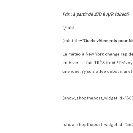
Prix : à partir de 270 € A/R (direct)
[/tab]
[tab title=”
Quels vêtements pour N
La météo à New York change rapideme
en hiver… il fait TRÈS froid ! Prév
une idée, j’y suis allée début mai et
[show_shopthepost_widget id=”36
[show_shopthepost_widget id=”36