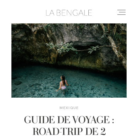
DESTINATIONS
LIFESTYLE
LE YOGA
CONSEILS & ASTUCES
MEXIQUE
GUIDE DE VOYAGE :
À PROPOS
ROAD-TRIP DE 2