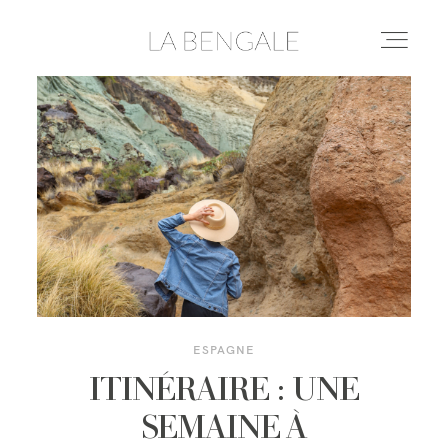
DESTINATIONS
LIFESTYLE
LE YOGA
CONSEILS & ASTUCES
ESPAGNE
ITINÉRAIRE : UNE
À PROPOS
SEMAINE À