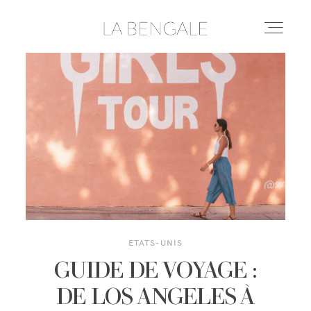
DESTINATIONS
LIFESTYLE
LE YOGA
CONSEILS & ASTUCES
ETATS-UNIS
GUIDE DE VOYAGE :
À PROPOS
DE LOS ANGELES À