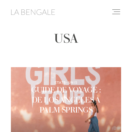
USA
DESTINATIONS
LIFESTYLE
LE YOGA
ETATS-UNIS
GUIDE DE VOYAGE :
CONSEILS & ASTUCES
DE LOS ANGELES À
PALM SPRINGS
À PROPOS