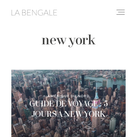
new york
DESTINATIONS
LIFESTYLE
LE YOGA
AMÉRIQUE DU NORD
CONSEILS & ASTUCES
GUIDE DE VOYAGE : 5
JOURS À NEW YORK
À PROPOS