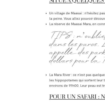
SITUÉ À QUELQUES
Un village de Maasai : n’hésitez pa
la peine. Vous allez pouvoir découvr
La réserve de Maasai Mara, en conn
TIPS : n’oublie
dans les parcs. 
appelle des par
dollars pour la 
La Mara River : ce n’est pas quelqu
les hippopotames qui sortent leur tê
environs de 19h00. Leur peau est tro
POUR UN SAFARI : 