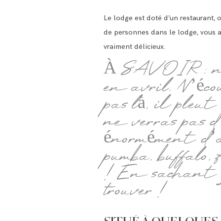
Le lodge est doté d’un restaurant,
de personnes dans le lodge, vous au
vraiment délicieux.
À SAVOIR : nou
en avril. N’éco
pas là, il pleu
ne verras pas 
énormément d’an
pumba, buffalo,
! En sachant qu
trouver !