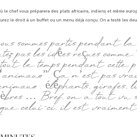
 où le chef vous préparera des plats africains, indiens et même eu
rez le droit à un buffet ou un menu déjà conçu. On a testé les deux
s sommes partis pendant la
utez pas les idées reçues com
t tout le temps pendant cette 
d’animaux”. Ça n’est pas vr
imaux : éléphants, girafes, li
 zèbres … Bref, on a tout vu 
e celui-ci, il est vraiment 