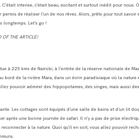
C’était intense, c’était beau, excitant et surtout inédit pour nous.
mis de réaliser l’un de nos rêves. Alors, prêts pour tout savoir su
as longtemps. Let’s go !
D OF THE ARTICLE)
e à 225 kms de Nairobi, à l’entrée de la réserve nationale de Ma
u bord de la rivière Mara, dans un écrin paradisiaque où la nature es
 allez pouvoir admirer des hippopotames, des singes, mais aussi des
ante. Les cottages sont équipés d’une salle de bains et d’un lit dou
er après une bonne journée de safari. Il n’y a pas de prise électri
se reconnecter à la nature. Quoi qu’il en soit, vous allez pouvoir rec
ommuns.