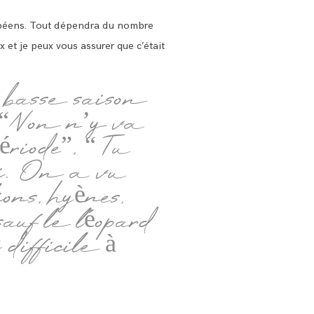
ropéens. Tout dépendra du nombre
 et je peux vous assurer que c’était
 basse saison
me “Non n’y va
période”, “Tu
ai. On a vu
ons, hyènes,
sauf le léopard
difficile à