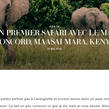
KENYA
 PREMIER SAFARI AVEC LE 
ONCORD, MAASAI MARA, KEN
17 MAI 2018
e partez surtout pas à l’aveuglette et encore moins dans un pays com
urs. Ça fait un peu coincoin ce que je dis mais je vous assure. Ale