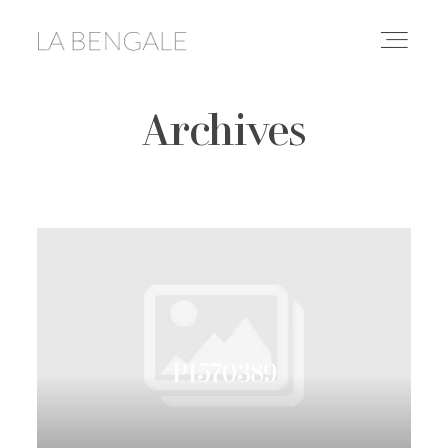
Archives
DESTINATIONS
LIFESTYLE
LE YOGA
CONSEILS & ASTUCES
P1570389
À PROPOS