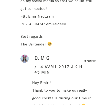
on my social media so that we could still
get connected!
FB : Emir Nadzrain
INSTAGRAM : emiraideed
Best regards,
The Bartender
O. M-G
RÉPONDRE
14 AVRIL 2017 À 2 H
45 MIN
Hey Emir !
Thank to you to make us really
good cocktails during our time in