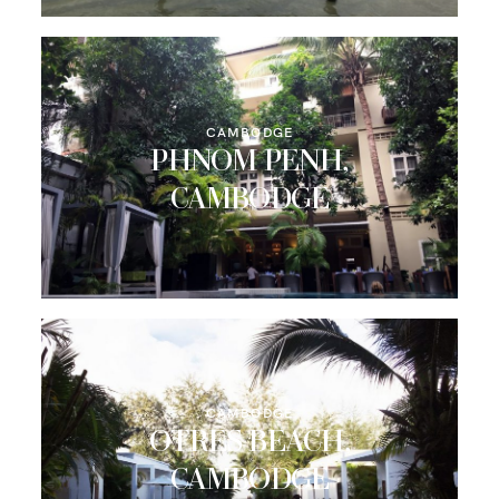
CONTACT
CAMBODGE
PHNOM PENH,
CAMBODGE
CAMBODGE
OTRES BEACH,
CAMBODGE