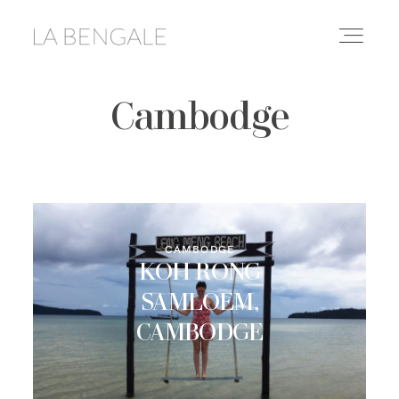
Cambodge
DESTINATIONS
LIFESTYLE
LE YOGA
CAMBODGE
KOH RONG
CONSEILS & ASTUCES
SAMLOEM,
CAMBODGE
À PROPOS